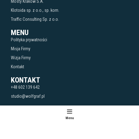
Mosty Kraków S.A.
Klotoida sp. z o.o., sp. kom.
Traffic Consulting Sp. z o.o.
MENU
Polityka prywatności
Misja Firmy
Wizja Firmy
Kontakt
KONTAKT
+48 602 139 642
studio@wolfgraf.pl
WOLFGRAF
CREATED BY
WOLFGRAF DESIGN
Menu