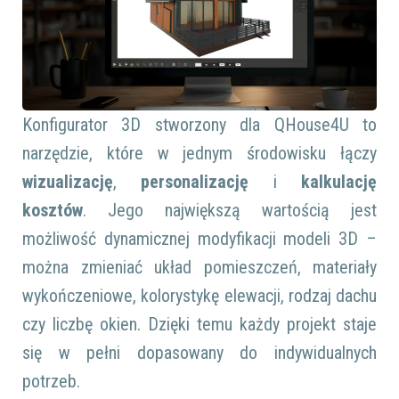
Konfigurator 3D stworzony dla QHouse4U to
narzędzie, które w jednym środowisku łączy
wizualizację
,
personalizację
i
kalkulację
kosztów
. Jego największą wartością jest
możliwość dynamicznej modyfikacji modeli 3D –
można zmieniać układ pomieszczeń, materiały
wykończeniowe, kolorystykę elewacji, rodzaj dachu
czy liczbę okien. Dzięki temu każdy projekt staje
się w pełni dopasowany do indywidualnych
potrzeb.